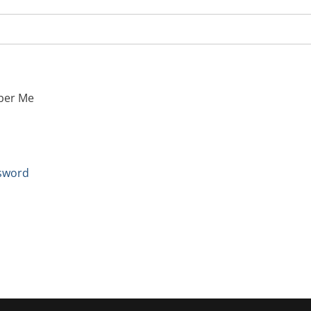
er Me
sword